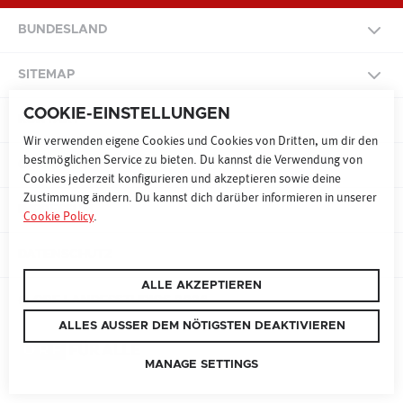
BUNDESLAND
NATIONAL
SITEMAP
COOKIE-EINSTELLUNGEN
BURGENLAND
KONTAKT
SITEMAP
Wir verwenden eigene Cookies und Cookies von Dritten, um dir den
bestmöglichen Service zu bieten. Du kannst die Verwendung von
KÄRNTEN
COOKIE PRÄFERENZEN
Cookies jederzeit konfigurieren und akzeptieren sowie deine
RADIO
FERNSEHEN
ONLINE
Zustimmung ändern. Du kannst dich darüber informieren in unserer
NIEDERÖSTERREICH
IMPRESSUM
Cookie Policy
.
WERBEN MAL 9
SONDERWERBEFORMEN
OBERÖSTERREICH
DATENSCHUTZ
TECHNIK UND EVENTS
ALLE AKZEPTIEREN
SALZBURG
© ORF LANDESSTUDIOS 2026
TARIFE & DOWNLOADS
FAKTEN
ALLES AUSSER DEM NÖTIGSTEN DEAKTIVIEREN
STEIERMARK
MANAGE SETTINGS
KONTAKT
WERBEFORMEN
SUCHE
TIROL