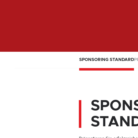
SPONSORING STANDARD
P
SPON
STAN