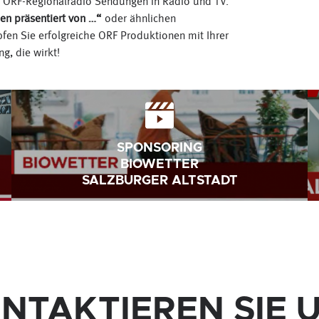
he ORF-Regionalradio Sendungen in Radio und TV.
en präsentiert von …“
oder ähnlichen
en Sie erfolgreiche ORF Produktionen mit Ihrer
g, die wirkt!
SPONSORING
BIOWETTER
SALZBURGER ALTSTADT
NTAKTIEREN SIE 