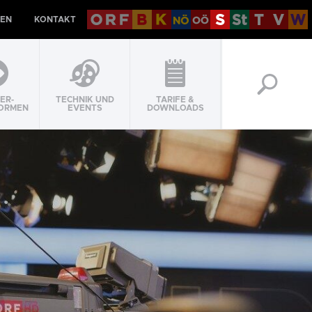
EN
KONTAKT
ER-
TECHNIK UND
TARIFE &
ORMEN
EVENTS
DOWNLOADS