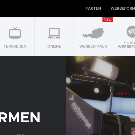
FAKTEN
WERBEFORM
NEU
SOND
FERNSEHEN
ONLINE
WERBEN MAL 9
WERBEF
RMEN