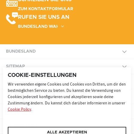
ZUM KONTAKTFORMULAR
RUFEN SIE UNS AN
BUNDESLAND
NATIONAL
SITEMAP
COOKIE-EINSTELLUNGEN
BURGENLAND
KONTAKT
SITEMAP
Wir verwenden eigene Cookies und Cookies von Dritten, um dir den
bestmöglichen Service zu bieten. Du kannst die Verwendung von
KÄRNTEN
COOKIE PRÄFERENZEN
Cookies jederzeit konfigurieren und akzeptieren sowie deine
Zustimmung ändern. Du kannst dich darüber informieren in unserer
RADIO
FERNSEHEN
ONLINE
Cookie Policy
.
NIEDERÖSTERREICH
IMPRESSUM
WERBEN MAL 9
SONDERWERBEFORMEN
OBERÖSTERREICH
DATENSCHUTZ
ALLE AKZEPTIEREN