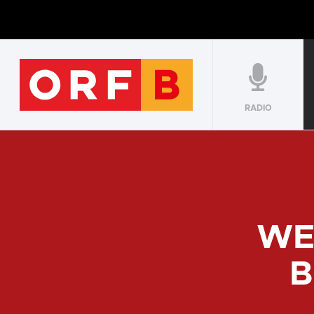
RADIO
WE
B