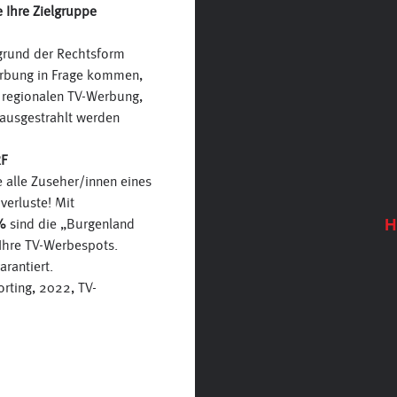
 Ihre Zielgruppe
grund der Rechtsform
erbung in Frage kommen,
r regionalen TV-Werbung,
ausgestrahlt werden
RF
 alle Zuseher/innen eines
erluste! Mit
%
sind die „Burgenland
H
Ihre TV-Werbespots.
rantiert.
rting, 2022, TV-