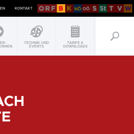
EN
KONTAKT
ER-
TECHNIK UND
TARIFE &
ORMEN
EVENTS
DOWNLOADS
ACH
TE