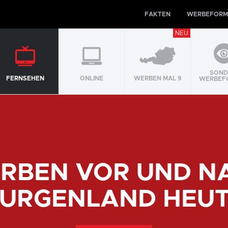
FAKTEN
WERBEFORM
NEU
SOND
FERNSEHEN
ONLINE
WERBEN MAL 9
WERBEF
RBEN VOR UND N
URGENLAND HEU