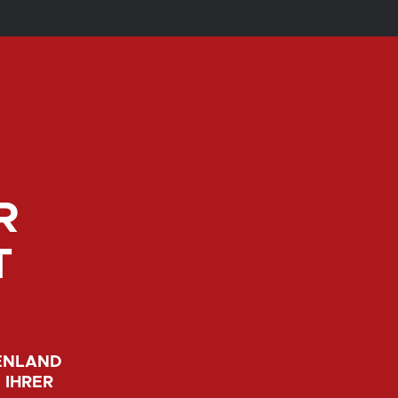
R
T
GENLAND
 IHRER