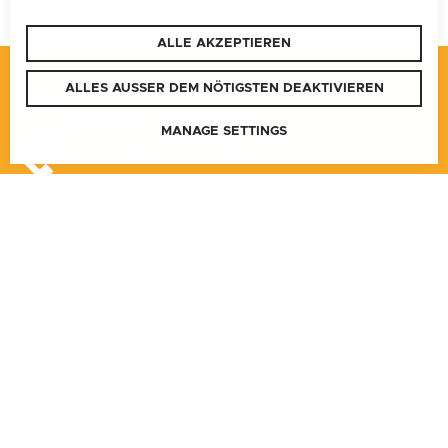
ALLE AKZEPTIEREN
ALLES AUSSER DEM NÖTIGSTEN DEAKTIVIEREN
SCHREIBEN SIE UNS
ZUM KONTAKTFORMULAR
MANAGE SETTINGS
RUFEN SIE UNS AN
BUNDESLAND
NATIONAL
SITEMAP
BURGENLAND
KONTAKT
SITEMAP
KÄRNTEN
COOKIE PRÄFERENZEN