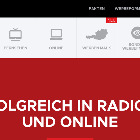
FAKTEN
WERBEFORM
NEU
SOND
FERNSEHEN
ONLINE
WERBEN MAL 9
WERBEF
OLGREICH IN RADIO
UND ONLINE