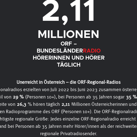
2
,
11
MILLIONEN
ORF –
BUNDESLÄNDER
RADIO
HÖRERINNEN UND HÖRER
TÄGLICH
Unerreicht in Österreich – die ORF-Regional-Radios
onalradios erzielten von Juli 2022 bis Juni 2023 zusammen österre
il von
29 %
(Personen 10+), bei Personen ab 35 Jahren sogar
35 %
eite von
26,3
% hören täglich
2,11
Millionen Österreicherinnen und
len Radioprogramme des ORF (Personen 10+). Die ORF-Regionalrad
chtigste regionale Größe: Jedes einzelne ORF-Regionalradio erreicht
nd bei Personen ab 35 Jahren mehr Hörer/innen als der reichweite
regionale Privatradiosender.