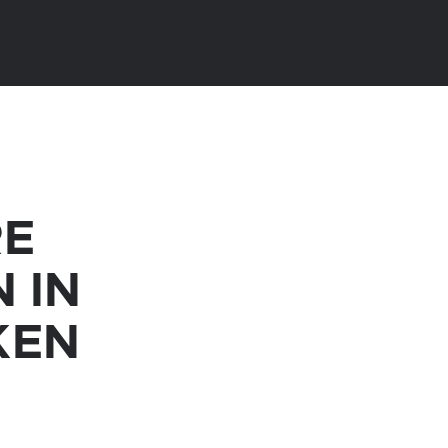
RE
 IN
KEN