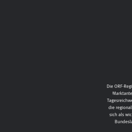
Die ORF-Regi
Marktante
Tagesreichw
die regiona
sich als wi
Bundesla