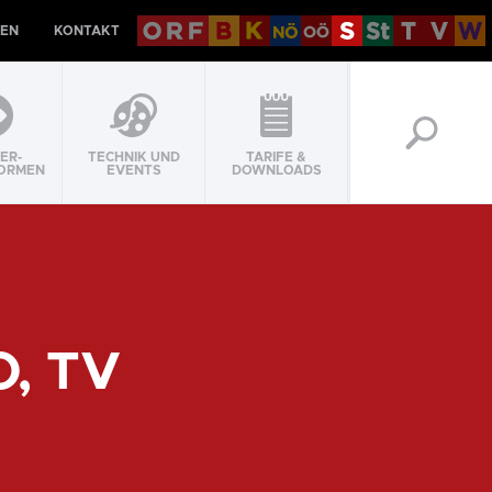
EN
KONTAKT
ER-
TECHNIK UND
TARIFE &
ORMEN
EVENTS
DOWNLOADS
, TV