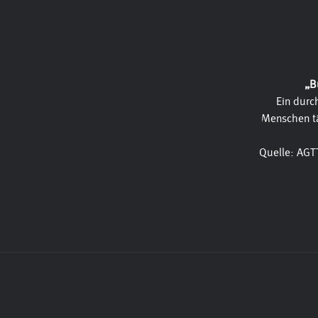
„B
Ein durc
Menschen tä
Quelle: AGT