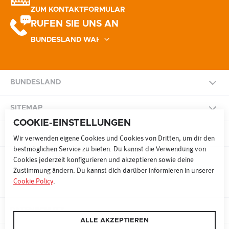
ZUM KONTAKTFORMULAR
RUFEN SIE UNS AN
BUNDESLAND
NATIONAL
SITEMAP
COOKIE-EINSTELLUNGEN
BURGENLAND
KONTAKT
SITEMAP
Wir verwenden eigene Cookies und Cookies von Dritten, um dir den
bestmöglichen Service zu bieten. Du kannst die Verwendung von
KÄRNTEN
COOKIE PRÄFERENZEN
Cookies jederzeit konfigurieren und akzeptieren sowie deine
Zustimmung ändern. Du kannst dich darüber informieren in unserer
RADIO
FERNSEHEN
ONLINE
Cookie Policy
.
NIEDERÖSTERREICH
IMPRESSUM
WERBEN MAL 9
SONDERWERBEFORMEN
OBERÖSTERREICH
DATENSCHUTZ
ALLE AKZEPTIEREN
TECHNIK UND EVENTS