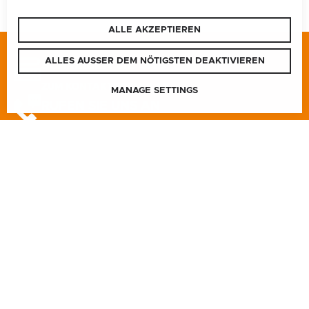
ALLE AKZEPTIEREN
ALLES AUSSER DEM NÖTIGSTEN DEAKTIVIEREN
SCHREIBEN SIE UNS
ZUM KONTAKTFORMULAR
MANAGE SETTINGS
RUFEN SIE UNS AN
BUNDESLAND
NATIONAL
SITEMAP
BURGENLAND
KONTAKT
SITEMAP
KÄRNTEN
COOKIE PRÄFERENZEN