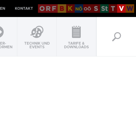
EN
KONTAKT
ER-
TECHNIK UND
TARIFE &
ORMEN
EVENTS
DOWNLOADS