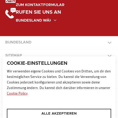
ZUM KONTAKTFORMULAR
RUFEN SIE UNS AN
BUNDESLAND
NATIONAL
SITEMAP
COOKIE-EINSTELLUNGEN
BURGENLAND
KONTAKT
SITEMAP
Wir verwenden eigene Cookies und Cookies von Dritten, um dir den
bestmöglichen Service zu bieten. Du kannst die Verwendung von
KÄRNTEN
COOKIE PRÄFERENZEN
Cookies jederzeit konfigurieren und akzeptieren sowie deine
Zustimmung ändern. Du kannst dich darüber informieren in unserer
RADIO
FERNSEHEN
ONLINE
Cookie Policy
.
NIEDERÖSTERREICH
IMPRESSUM
WERBEN MAL 9
SONDERWERBEFORMEN
OBERÖSTERREICH
DATENSCHUTZ
ALLE AKZEPTIEREN
TECHNIK UND EVENTS