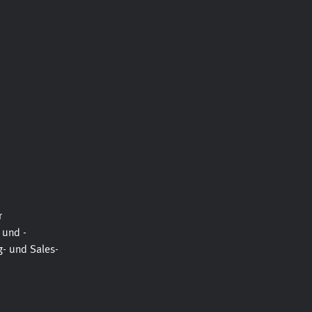
r
 und -
- und Sales-