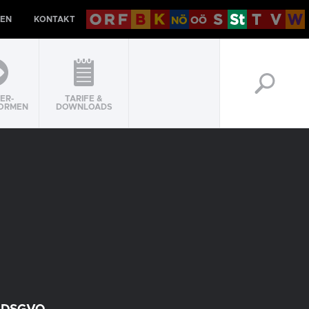
EN
KONTAKT
ER-
TARIFE &
ORMEN
DOWNLOADS