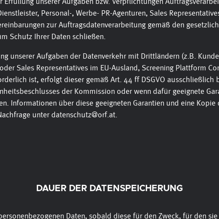
r Erfüllung unserer Aufgaben bzw. Verpflichtungen Auftragsverarbe
Dienstleister, Personal-, Werbe- PR-Agenturen, Sales Representative
reinbarungen zur Auftragsdatenverarbeitung gemäß den gesetzlic
m Schutz Ihrer Daten schließen.
lung unserer Aufgaben der Datenverkehr mit Drittländern (z.B. Kun
oder Sales Representatives im EU-Ausland, Screening Plattform Co
forderlich ist, erfolgt dieser gemäß Art. 44 ff DSGVO ausschließlich 
nheitsbeschlusses der Kommission oder wenn dafür geeignete Gar
n. Informationen über diese geeigneten Garantien und eine Kopie 
 Nachfrage unter datenschutz@orf.at.
DAUER DER DATENSPEICHERUNG
 personenbezogenen Daten, sobald diese für den Zweck, für den si