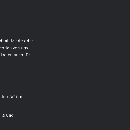
entifizierte oder
werden von uns
n Daten auch für
über Art und
lle und