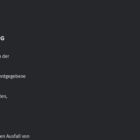
NG
n der
anntgegebene
ten,
en Ausfall von