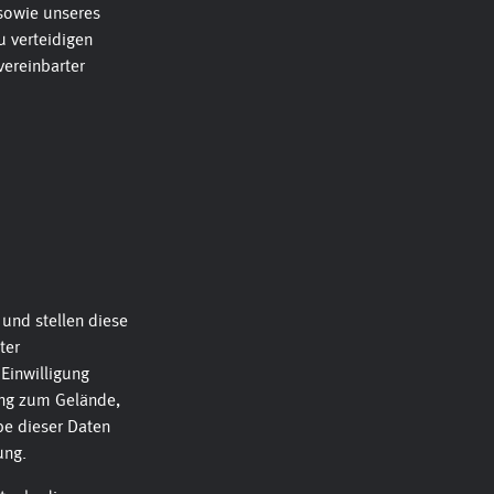
 sowie unseres
 verteidigen
vereinbarter
und stellen diese
ter
 Einwilligung
gung zum Gelände,
be dieser Daten
ung.