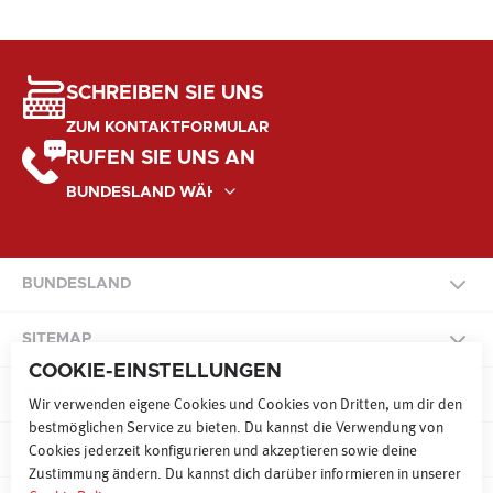
SCHREIBEN SIE UNS
ZUM KONTAKTFORMULAR
RUFEN SIE UNS AN
BUNDESLAND
NATIONAL
SITEMAP
COOKIE-EINSTELLUNGEN
BURGENLAND
KONTAKT
SITEMAP
Wir verwenden eigene Cookies und Cookies von Dritten, um dir den
bestmöglichen Service zu bieten. Du kannst die Verwendung von
KÄRNTEN
COOKIE PRÄFERENZEN
Cookies jederzeit konfigurieren und akzeptieren sowie deine
Zustimmung ändern. Du kannst dich darüber informieren in unserer
RADIO
FERNSEHEN
ONLINE