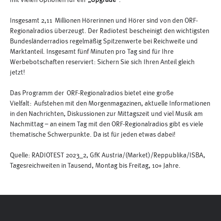
mit vielen Optionen für ein
„Upgrade“
.
Insgesamt 2,11 Millionen Hörerinnen und Hörer sind von den ORF-
Regionalradios überzeugt. Der Radiotest bescheinigt den wichtigsten
Bundesländerradios regelmäßig Spitzenwerte bei Reichweite und
Marktanteil. Insgesamt fünf Minuten pro Tag sind für Ihre
Werbebotschaften reserviert: Sichern Sie sich Ihren Anteil gleich
jetzt!
Das Programm der ORF-Regionalradios bietet eine große
Vielfalt: Aufstehen mit den Morgenmagazinen, aktuelle Informationen
in den Nachrichten, Diskussionen zur Mittagszeit und viel Musik am
Nachmittag – an einem Tag mit den ORF-Regionalradios gibt es viele
thematische Schwerpunkte. Da ist für jeden etwas dabei!
Quelle: RADIOTEST 2023_2, GfK Austria/(Market)/Reppublika/ISBA,
Tagesreichweiten in Tausend, Montag bis Freitag, 10+ Jahre.