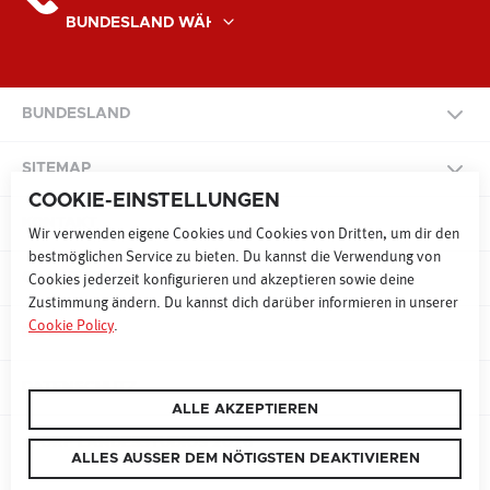
BUNDESLAND
NATIONAL
SITEMAP
COOKIE-EINSTELLUNGEN
BURGENLAND
KONTAKT
SITEMAP
Wir verwenden eigene Cookies und Cookies von Dritten, um dir den
bestmöglichen Service zu bieten. Du kannst die Verwendung von
KÄRNTEN
COOKIE PRÄFERENZEN
Cookies jederzeit konfigurieren und akzeptieren sowie deine
Zustimmung ändern. Du kannst dich darüber informieren in unserer
RADIO
FERNSEHEN
ONLINE
Cookie Policy
.
NIEDERÖSTERREICH
IMPRESSUM
WERBEN MAL 9
SONDERWERBEFORMEN
OBERÖSTERREICH
DATENSCHUTZ
ALLE AKZEPTIEREN
TECHNIK UND EVENTS
SALZBURG
© ORF LANDESSTUDIOS 2026
ALLES AUSSER DEM NÖTIGSTEN DEAKTIVIEREN
TARIFE & DOWNLOADS
FAKTEN