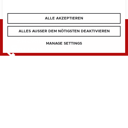
ALLE AKZEPTIEREN
ALLES AUSSER DEM NÖTIGSTEN DEAKTIVIEREN
SCHREIBEN SIE UNS
ZUM KONTAKTFORMULAR
MANAGE SETTINGS
RUFEN SIE UNS AN
BUNDESLAND
NATIONAL
SITEMAP
BURGENLAND
KONTAKT
SITEMAP
KÄRNTEN
COOKIE PRÄFERENZEN