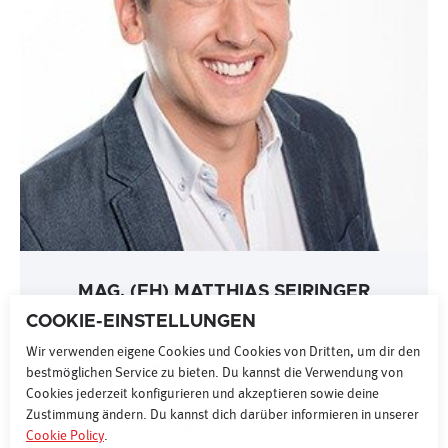
MAG. (FH) MATTHIAS SEIRINGER
COOKIE-EINSTELLUNGEN
Leitung Sales Online
Wir verwenden eigene Cookies und Cookies von Dritten, um dir den
bestmöglichen Service zu bieten. Du kannst die Verwendung von
+43 (0) 1 87077 15067
Cookies jederzeit konfigurieren und akzeptieren sowie deine
Zustimmung ändern. Du kannst dich darüber informieren in unserer
NACHRICHT
Cookie Policy
.