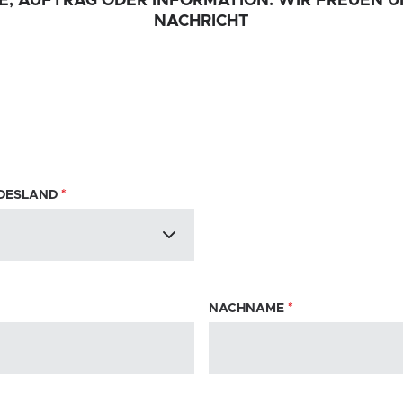
, AUFTRAG ODER INFORMATION: WIR FREUEN U
NACHRICHT
NDESLAND
*
NACHNAME
*