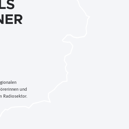
LS
NER
egionalen
Hörerinnen und
m Radiosektor.