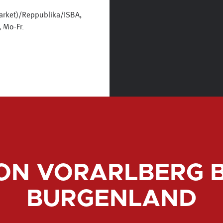
arket)/Reppublika/ISBA,
 Mo-Fr.
ON VORARLBERG B
BURGENLAND