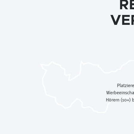
R
VE
Platzier
Werbeeinschal
Hörern (10+) 