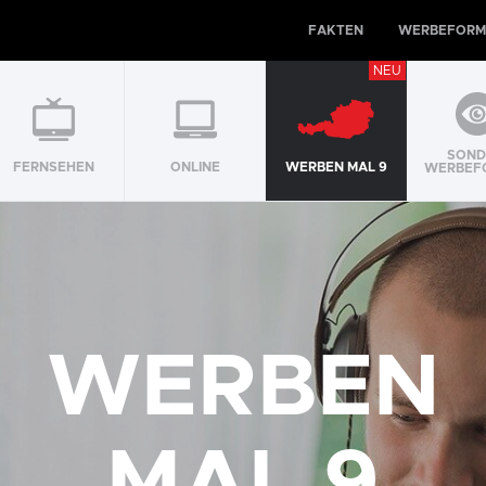
FAKTEN
WERBEFORM
NEU
SOND
FERNSEHEN
ONLINE
WERBEN MAL 9
WERBEF
WERBEN
MAL 9