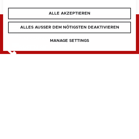
ALLE AKZEPTIEREN
ALLES AUSSER DEM NÖTIGSTEN DEAKTIVIEREN
SCHREIBEN SIE UNS
ZUM KONTAKTFORMULAR
MANAGE SETTINGS
RUFEN SIE UNS AN
BUNDESLAND
NATIONAL
SITEMAP
BURGENLAND
KONTAKT
SITEMAP
KÄRNTEN
COOKIE PRÄFERENZEN