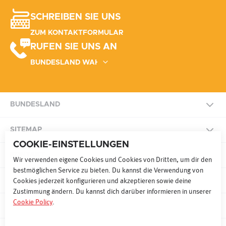
SCHREIBEN SIE UNS
ZUM KONTAKTFORMULAR
RUFEN SIE UNS AN
BUNDESLAND
NATIONAL
SITEMAP
COOKIE-EINSTELLUNGEN
BURGENLAND
KONTAKT
SITEMAP
Wir verwenden eigene Cookies und Cookies von Dritten, um dir den
bestmöglichen Service zu bieten. Du kannst die Verwendung von
KÄRNTEN
COOKIE PRÄFERENZEN
Cookies jederzeit konfigurieren und akzeptieren sowie deine
Zustimmung ändern. Du kannst dich darüber informieren in unserer
RADIO
FERNSEHEN
ONLINE
Cookie Policy
.
NIEDERÖSTERREICH
IMPRESSUM
WERBEN MAL 9
SONDERWERBEFORMEN