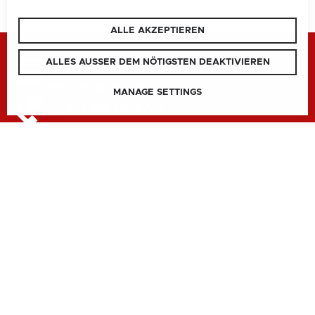
ALLE AKZEPTIEREN
ALLES AUSSER DEM NÖTIGSTEN DEAKTIVIEREN
SCHREIBEN SIE UNS
ZUM KONTAKTFORMULAR
MANAGE SETTINGS
RUFEN SIE UNS AN
BUNDESLAND
NATIONAL
SITEMAP
BURGENLAND
KONTAKT
SITEMAP
KÄRNTEN
COOKIE PRÄFERENZEN