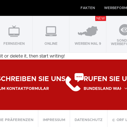
FAKTEN
WERBEFORM
NEW
SOND
FERNSEHEN
ONLINE
WERBEN MAL 9
WERBEF
dit or delete it, then start writing!
SCHREIBEN SIE UNS
RUFEN SIE 
UM KONTAKTFORMULAR
IE PRÄFERENZEN
IMPRESSUM
DATENSCHUTZ
© ORF 