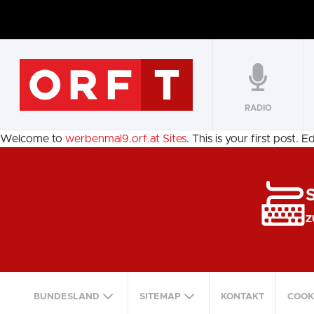
RADIO
Welcome to
werbenmal9.orf.at Sites
. This is your first post. E
Z
BUNDESLAND
SITEMAP
KONTAKT
COOK